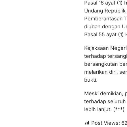
Pasal 18 ayat (1) 
Undang Republik 
Pemberantasan Ti
diubah dengan U
Pasal 55 ayat (1)
Kejaksaan Neger
terhadap tersangk
bersangkutan bers
melarikan diri, s
bukti.
Meski demikian, 
terhadap seluruh
lebih lanjut. (***)
Post Views:
6