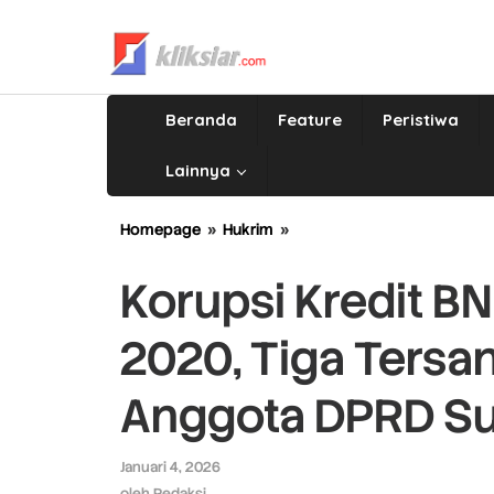
Lewati
ke
konten
Beranda
Feature
Peristiwa
Lainnya
Homepage
»
Hukrim
»
Korupsi
Kredit
BNI
Korupsi Kredit B
Padang
Periode
2020, Tiga Tersa
2013–
2020,
Tiga
Anggota DPRD Su
Tersangka
Ditetapkan:
Anggota
Januari 4, 2026
oleh
DPRD
Redaksi
oleh
Redaksi