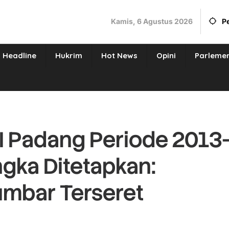
Kamis, 6 Agustus 2026
P
Headline
Hukrim
Hot News
Opini
Parleme
NI Padang Periode 2013
ngka Ditetapkan:
mbar Terseret