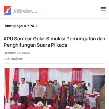
Lewati
ke
konten
Homepage
»
KPU
»
KPU
Sumbar
Gelar
KPU Sumbar Gelar Simulasi Pemungutan dan
Simulasi
Penghitungan Suara Pilkada
Pemungutan
dan
Oktober 26, 2024
oleh
Penghitungan
Redaksi
oleh
Redaksi
Suara
Pilkada