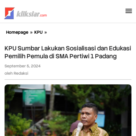
Lewati
ke
konten
Homepage
»
KPU
»
KPU
Sumbar
Lakukan
KPU Sumbar Lakukan Sosialisasi dan Edukasi
Sosialisasi
Pemilih Pemula di SMA Pertiwi 1 Padang
dan
Edukasi
September 5, 2024
oleh
Pemilih
Redaksi
oleh
Redaksi
Pemula
di
SMA
Pertiwi
1
Padang