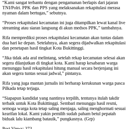
“Kami sangat terbantu dengan pengamanan berlapis dari jajaran
TNI/Polri. PPK dan PPS yang melaksanakan rekapitulasi merasa
nyaman dalam bertugas,” sebutnya.
“Proses rekapitulasi kecamatan ini juga ditampilkan lewat kanal live
streaming atau siaran langsung di akun medsos PPK,” tambahnya.
Rifa memprediksi proses rekapitulasi kecamatan akan tuntas dalam
dua hari ke depan. Setelahnya, akan segera dijadwalkan rekapitulasi
dan penetapan hasil tingkat Kota Bukittinggi.
“Jika tidak ada aral melintang, setelah rekap kecamatan selesai akan
segera dilanjutkan di tingkat kota. Kami harap kesabaran warga
menunggu hasil rekapitulasi hitung manual secara berjenjang ini
akan segera tuntas sesuai jadwal,” pintanya.
Rifa yang juga mantan jurnalis ini berharap kerukunan warga pasca
Pilkada tetap terjaga.
“Siapapun kandidat yang nantinya terpilih, tentunya itulah takdir
terbaik untuk Kota Bukittinggi. Sembari menunggu hasil resmi,
semoga warga kota tetap saling menjaga, saling menghormati sesuai
kearifan lokal. Kami yakin pemilih sudah paham betul pepatah
biduak lalu kiambang batauik,” pungkasnya. (Grp)
Post Views:
373