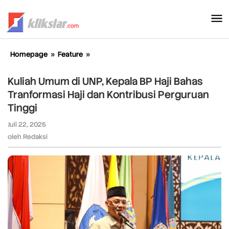
Lewati
ke
konten
Homepage
»
Feature
»
Kuliah
Umum
di
Kuliah Umum di UNP, Kepala BP Haji Bahas
UNP,
Tranformasi Haji dan Kontribusi Perguruan
Kepala
Tinggi
BP
Haji
Juli 22, 2025
oleh
Bahas
Redaksi
oleh
Redaksi
Tranformasi
Haji
dan
Kontribusi
Perguruan
Tinggi