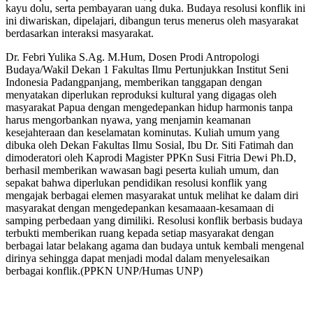
kayu dolu, serta pembayaran uang duka. Budaya resolusi konflik ini
ini diwariskan, dipelajari, dibangun terus menerus oleh masyarakat
berdasarkan interaksi masyarakat.
Dr. Febri Yulika S.Ag. M.Hum, Dosen Prodi Antropologi
Budaya/Wakil Dekan 1 Fakultas Ilmu Pertunjukkan Institut Seni
Indonesia Padangpanjang, memberikan tanggapan dengan
menyatakan diperlukan reproduksi kultural yang digagas oleh
masyarakat Papua dengan mengedepankan hidup harmonis tanpa
harus mengorbankan nyawa, yang menjamin keamanan
kesejahteraan dan keselamatan kominutas. Kuliah umum yang
dibuka oleh Dekan Fakultas Ilmu Sosial, Ibu Dr. Siti Fatimah dan
dimoderatori oleh Kaprodi Magister PPKn Susi Fitria Dewi Ph.D,
berhasil memberikan wawasan bagi peserta kuliah umum, dan
sepakat bahwa diperlukan pendidikan resolusi konflik yang
mengajak berbagai elemen masyarakat untuk melihat ke dalam diri
masyarakat dengan mengedepankan kesamaaan-kesamaan di
samping perbedaan yang dimiliki. Resolusi konflik berbasis budaya
terbukti memberikan ruang kepada setiap masyarakat dengan
berbagai latar belakang agama dan budaya untuk kembali mengenal
dirinya sehingga dapat menjadi modal dalam menyelesaikan
berbagai konflik.(PPKN UNP/Humas UNP)