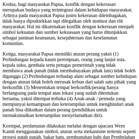
Kedua, bagi masyarakat Papua, konflik dengan kekerasan
merupakan budaya yang terintegrasi dalam kehidupan masyarakat.
Artinya pada masyarakat Papua justru kekerasan dilembagakan,
tidak hanya dipraktekkan tapi dilegalkan oleh institusi dan elit
masyarakat. Hal ini dikarenakan konflik dengan kekerasan menjadi
simbol kekuatan dan sumber kekuasaan yang harus ditunjukkan
sebagai jaminan keamanan, kesejahteraan dan keselamatan
komunitas.
Ketiga, masyarakat Papua memiliki aturan perang yakni (1)
Perlindungan kepada kaum perempuan, orang yang lanjut usia,
kepala suku, gembala serta petugas pemerintah yang tidak
membawa anak panah (tidak membahayakan pihak lain) tidak boleh
diganggu (2) Perlindungan terhadap alam sebagai sumber kehidupan
dengan aturan tidak boleh merusak kebun dari salah satu pihak yang
berkonflik (3) Menentukan tempat berkonflik/perang hanya
berlangsung pada tempat atau lokasi yang sudah ditentukan
bersama, yakni ditempat terbuka (4) Anak-anak / pemuda yang
mempunyai kemampuan dan keterampilan untuk menghindari anak
panah bisa diikutkan dalam perang (pendidikan untuk
memaksimalkan keterampilan menyelamatkan diri).
Keempat, perdamaian dilakukan melalui dengan upacara Wem
Kamil menggunakan simbol, aturan serta mekanisme tertentu seperti
prosesi patah panah, bakar batu, pembunuhan babi dan Pembelahan