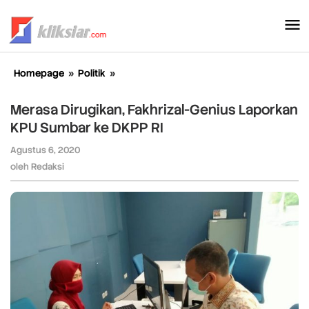
Lewati
ke
konten
Homepage
»
Politik
»
Merasa
Dirugikan,
Fakhrizal-
Merasa Dirugikan, Fakhrizal-Genius Laporkan
Genius
KPU Sumbar ke DKPP RI
Laporkan
KPU
Agustus 6, 2020
oleh
Sumbar
Redaksi
oleh
Redaksi
ke
DKPP
RI