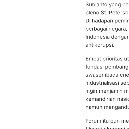
Subianto yang be
pleno St. Petersb
Di hadapan pemim
berbagai negara,
Indonesia dengan
antikorupsi.
Empat prioritas 
fondasi pembang
swasembada energ
industrialisasi se
ingin menjamin m
kemandirian nasi
namun mengandun
Forum itu pun me
filosofi ekonomi 