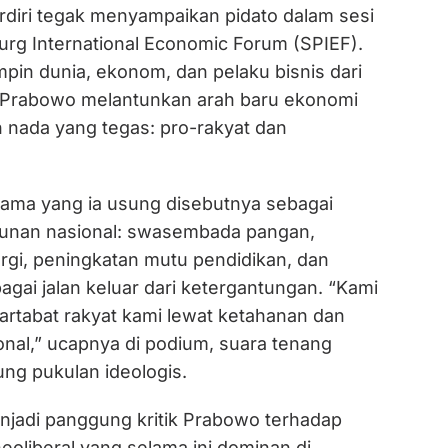
rdiri tegak menyampaikan pidato dalam sesi
urg International Economic Forum (SPIEF).
pin dunia, ekonom, dan pelaku bisnis dari
 Prabowo melantunkan arah baru ekonomi
 nada yang tegas: pro-rakyat dan
utama yang ia usung disebutnya sebagai
unan nasional: swasembada pangan,
i, peningkatan mutu pendidikan, dan
bagai jalan keluar dari ketergantungan. “Kami
artabat rakyat kami lewat ketahanan dan
onal,” ucapnya di podium, suara tenang
g pukulan ideologis.
njadi panggung kritik Prabowo terhadap
neoliberal yang selama ini dominan di