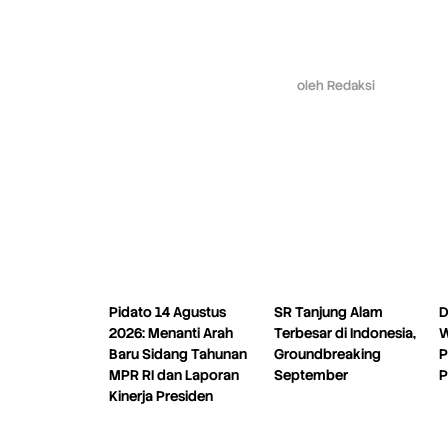
oleh
Redaksi
Pidato 14 Agustus
SR Tanjung Alam
D
2026: Menanti Arah
Terbesar di Indonesia,
W
Baru Sidang Tahunan
Groundbreaking
P
MPR RI dan Laporan
September
P
Kinerja Presiden