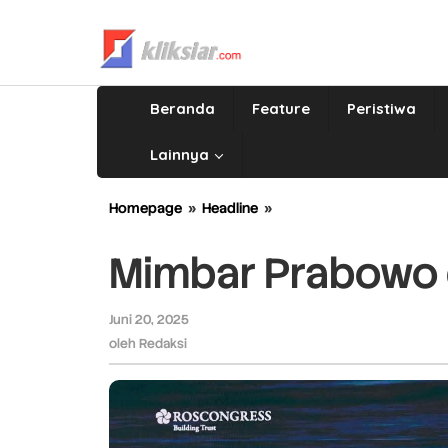
Lewati
ke
konten
Beranda
Feature
Peristiwa
Lainnya
Homepage
»
Headline
»
Mimbar
Prabowo
di
Mimbar Prabowo d
Negeri
Utara
Juni 20, 2025
oleh
Redaksi
oleh
Redaksi