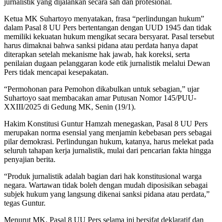
jurnalistik yang dijalankan secara sah dan profesional.
Ketua MK Suhartoyo menyatakan, frasa “perlindungan hukum”
dalam Pasal 8 UU Pers bertentangan dengan UUD 1945 dan tidak
memiliki kekuatan hukum mengikat secara bersyarat. Pasal tersebut
harus dimaknai bahwa sanksi pidana atau perdata hanya dapat
diterapkan setelah mekanisme hak jawab, hak koreksi, serta
penilaian dugaan pelanggaran kode etik jurnalistik melalui Dewan
Pers tidak mencapai kesepakatan.
“Permohonan para Pemohon dikabulkan untuk sebagian,” ujar
Suhartoyo saat membacakan amar Putusan Nomor 145/PUU-
XXIII/2025 di Gedung MK, Senin (19/1).
Hakim Konstitusi Guntur Hamzah menegaskan, Pasal 8 UU Pers
merupakan norma esensial yang menjamin kebebasan pers sebagai
pilar demokrasi. Perlindungan hukum, katanya, harus melekat pada
seluruh tahapan kerja jurnalistik, mulai dari pencarian fakta hingga
penyajian berita.
“Produk jurnalistik adalah bagian dari hak konstitusional warga
negara. Wartawan tidak boleh dengan mudah diposisikan sebagai
subjek hukum yang langsung dikenai sanksi pidana atau perdata,”
tegas Guntur.
Menurut MK, Pasal 8 UU Pers selama ini bersifat deklaratif dan