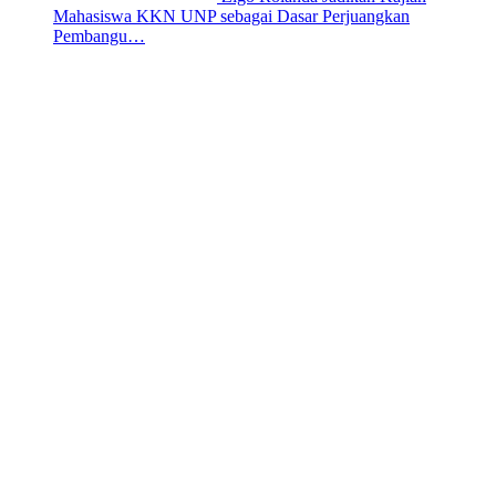
Mahasiswa KKN UNP sebagai Dasar Perjuangkan
Pembangu…