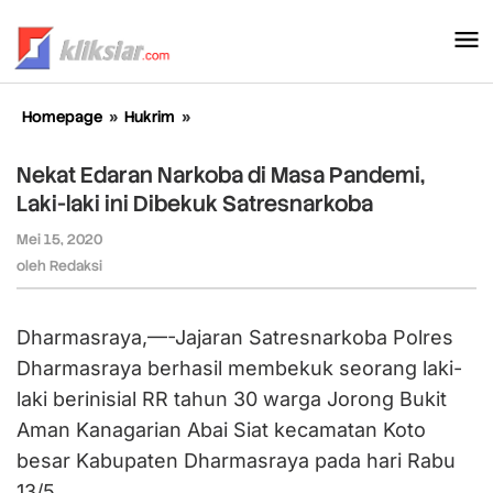
Lewati
ke
konten
Homepage
»
Hukrim
»
Nekat
Edaran
Narkoba
Nekat Edaran Narkoba di Masa Pandemi,
di
Laki-laki ini Dibekuk Satresnarkoba
Masa
Pandemi,
Mei 15, 2020
oleh
Laki-
Redaksi
oleh
Redaksi
laki
ini
Dibekuk
Dharmasraya,—-Jajaran Satresnarkoba Polres
Satresnarkoba
Dharmasraya berhasil membekuk seorang laki-
laki berinisial RR tahun 30 warga Jorong Bukit
Aman Kanagarian Abai Siat kecamatan Koto
besar Kabupaten Dharmasraya pada hari Rabu
13/5