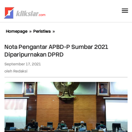
Lewati
ke
konten
Homepage
»
Peristiwa
»
Nota
Pengantar
APBD-
Nota Pengantar APBD-P Sumbar 2021
P
Diparipurnakan DPRD
Sumbar
2021
September 17, 2021
oleh
Diparipurnakan
Redaksi
oleh
Redaksi
DPRD