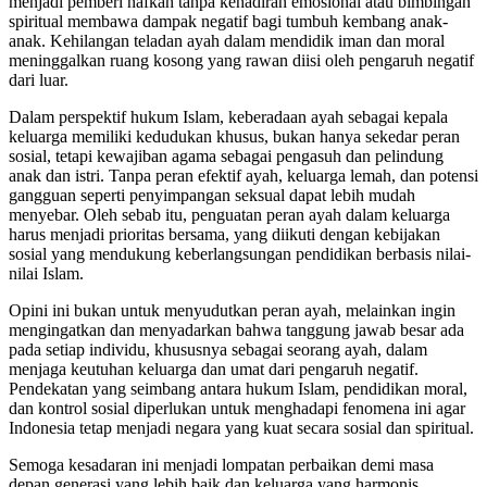
menjadi pemberi nafkah tanpa kehadiran emosional atau bimbingan
spiritual membawa dampak negatif bagi tumbuh kembang anak-
anak. Kehilangan teladan ayah dalam mendidik iman dan moral
meninggalkan ruang kosong yang rawan diisi oleh pengaruh negatif
dari luar.
Dalam perspektif hukum Islam, keberadaan ayah sebagai kepala
keluarga memiliki kedudukan khusus, bukan hanya sekedar peran
sosial, tetapi kewajiban agama sebagai pengasuh dan pelindung
anak dan istri. Tanpa peran efektif ayah, keluarga lemah, dan potensi
gangguan seperti penyimpangan seksual dapat lebih mudah
menyebar. Oleh sebab itu, penguatan peran ayah dalam keluarga
harus menjadi prioritas bersama, yang diikuti dengan kebijakan
sosial yang mendukung keberlangsungan pendidikan berbasis nilai-
nilai Islam.
Opini ini bukan untuk menyudutkan peran ayah, melainkan ingin
mengingatkan dan menyadarkan bahwa tanggung jawab besar ada
pada setiap individu, khususnya sebagai seorang ayah, dalam
menjaga keutuhan keluarga dan umat dari pengaruh negatif.
Pendekatan yang seimbang antara hukum Islam, pendidikan moral,
dan kontrol sosial diperlukan untuk menghadapi fenomena ini agar
Indonesia tetap menjadi negara yang kuat secara sosial dan spiritual.
Semoga kesadaran ini menjadi lompatan perbaikan demi masa
depan generasi yang lebih baik dan keluarga yang harmonis.