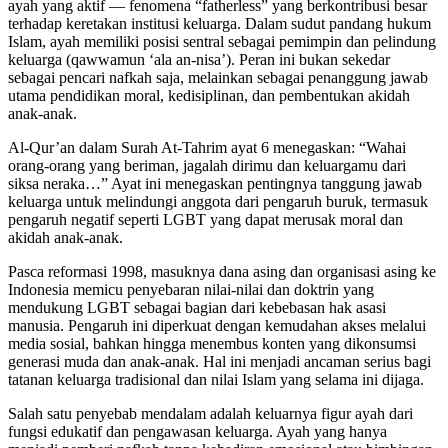
ayah yang aktif — fenomena “fatherless” yang berkontribusi besar
terhadap keretakan institusi keluarga. Dalam sudut pandang hukum
Islam, ayah memiliki posisi sentral sebagai pemimpin dan pelindung
keluarga (qawwamun ‘ala an-nisa’). Peran ini bukan sekedar
sebagai pencari nafkah saja, melainkan sebagai penanggung jawab
utama pendidikan moral, kedisiplinan, dan pembentukan akidah
anak-anak.
Al-Qur’an dalam Surah At-Tahrim ayat 6 menegaskan: “Wahai
orang-orang yang beriman, jagalah dirimu dan keluargamu dari
siksa neraka…” Ayat ini menegaskan pentingnya tanggung jawab
keluarga untuk melindungi anggota dari pengaruh buruk, termasuk
pengaruh negatif seperti LGBT yang dapat merusak moral dan
akidah anak-anak.
Pasca reformasi 1998, masuknya dana asing dan organisasi asing ke
Indonesia memicu penyebaran nilai-nilai dan doktrin yang
mendukung LGBT sebagai bagian dari kebebasan hak asasi
manusia. Pengaruh ini diperkuat dengan kemudahan akses melalui
media sosial, bahkan hingga menembus konten yang dikonsumsi
generasi muda dan anak-anak. Hal ini menjadi ancaman serius bagi
tatanan keluarga tradisional dan nilai Islam yang selama ini dijaga.
Salah satu penyebab mendalam adalah keluarnya figur ayah dari
fungsi edukatif dan pengawasan keluarga. Ayah yang hanya