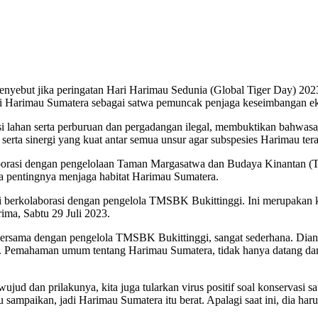
nyebut jika peringatan Hari Harimau Sedunia (Global Tiger Day) 2023,
lasi Harimau Sumatera sebagai satwa pemuncak penjaga keseimbangan e
ungsi lahan serta perburuan dan pergadangan ilegal, membuktikan bahw
serta sinergi yang kuat antar semua unsur agar subspesies Harimau terak
aborasi dengan pengelolaan Taman Margasatwa dan Budaya Kinantan (T
 pentingnya menjaga habitat Harimau Sumatera.
 kami berkolaborasi dengan pengelola TMSBK Bukittinggi. Ini merupakan 
ima, Sabtu 29 Juli 2023.
ersama dengan pengelola TMSBK Bukittinggi, sangat sederhana. Diant
emahaman umum tentang Harimau Sumatera, tidak hanya datang dari da
 wujud dan prilakunya, kita juga tularkan virus positif soal konserva
 sampaikan, jadi Harimau Sumatera itu berat. Apalagi saat ini, dia h