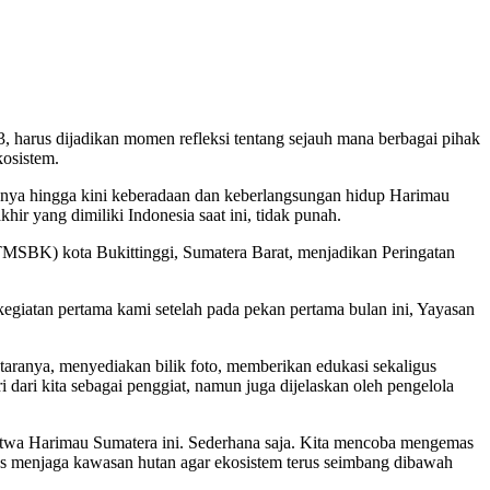
 harus dijadikan momen refleksi tentang sejauh mana berbagai pihak
kosistem.
asanya hingga kini keberadaan dan keberlangsungan hidup Harimau
hir yang dimiliki Indonesia saat ini, tidak punah.
MSBK) kota Bukittinggi, Sumatera Barat, menjadikan Peringatan
kegiatan pertama kami setelah pada pekan pertama bulan ini, Yayasan
aranya, menyediakan bilik foto, memberikan edukasi sekaligus
ri kita sebagai penggiat, namun juga dijelaskan oleh pengelola
si satwa Harimau Sumatera ini. Sederhana saja. Kita mencoba mengemas
arus menjaga kawasan hutan agar ekosistem terus seimbang dibawah