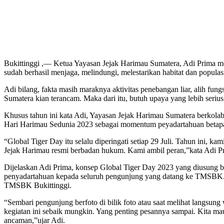
Bukittinggi ,— Ketua Yayasan Jejak Harimau Sumatera, Adi Prima me
sudah berhasil menjaga, melindungi, melestarikan habitat dan popu
Adi bilang, fakta masih maraknya aktivitas penebangan liar, alih f
Sumatera kian terancam. Maka dari itu, butuh upaya yang lebih serius 
Khusus tahun ini kata Adi, Yayasan Jejak Harimau Sumatera berkol
Hari Harimau Sedunia 2023 sebagai momentum peyadartahuan betapa
“Global Tiger Day itu selalu diperingati setiap 29 Juli. Tahun ini,
Jejak Harimau resmi berbadan hukum. Kami ambil peran,”kata Adi Pr
Dijelaskan Adi Prima, konsep Global Tiger Day 2023 yang diusung b
penyadartahuan kepada seluruh pengunjung yang datang ke TMSBK. P
TMSBK Bukittinggi.
“Sembari pengunjung berfoto di bilik foto atau saat melihat langsung
kegiatan ini sebaik mungkin. Yang penting pesannya sampai. Kita mau
ancaman,”ujar Adi.