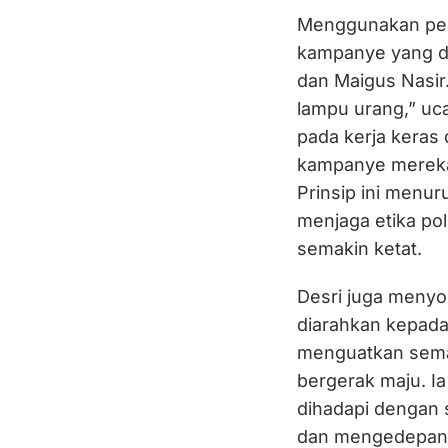
Menggunakan pepa
kampanye yang d
dan Maigus Nasir.
lampu urang,” uca
pada kerja kera
kampanye mereka 
Prinsip ini menu
menjaga etika pol
semakin ketat.
Desri juga menyo
diarahkan kepada
menguatkan sema
bergerak maju. I
dihadapi dengan 
dan mengedepanka