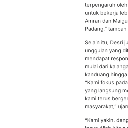
terpengaruh oleh 
untuk bekerja le
Amran dan Maigus 
Padang,” tambah 
Selain itu, Desr
unggulan yang di
mendapat respons 
mulai dari kalang
kanduang hingga 
“Kami fokus pada
yang langsung m
kami terus berge
masyarakat,” ujar
“Kami yakin, den