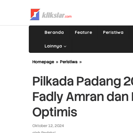
Lewati
ke
konten
Beranda
Feature
Peristiwa
Lainnya
Homepage
»
Peristiwa
»
Pilkada
Padang
2024:
Pilkada Padang 
Tim
Pemenangan
Fadly Amran dan 
Fadly
Amran
dan
Optimis
Maigus
Nasir
Semakin
Oktober 12, 2024
oleh
Optimis
Redaksi
oleh
Redaksi