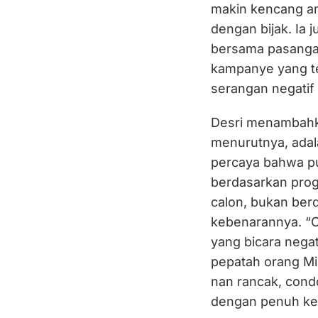
makin kencang an
dengan bijak. I
bersama pasangan 
kampanye yang te
serangan negatif
Desri menambahk
menurutnya, adala
percaya bahwa pub
berdasarkan prog
calon, bukan berd
kebenarannya. “O
yang bicara negati
pepatah orang Mi
nan rancak, cond
dengan penuh ke