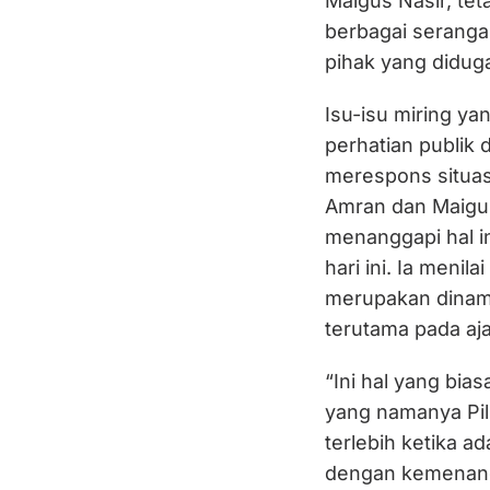
Maigus Nasir, te
berbagai serangan
pihak yang diduga
Isu-isu miring ya
perhatian publik
merespons situas
Amran dan Maigus
menanggapi hal i
hari ini. Ia meni
merupakan dinamik
terutama pada aj
“Ini hal yang bias
yang namanya Pilk
terlebih ketika a
dengan kemenanga