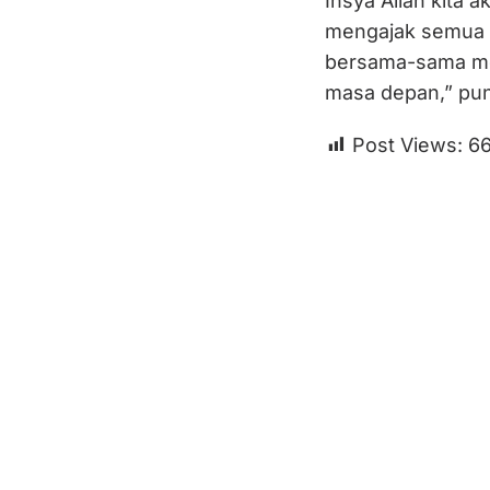
Insya Allah kita 
mengajak semua p
bersama-sama me
masa depan,” pun
Post Views:
6