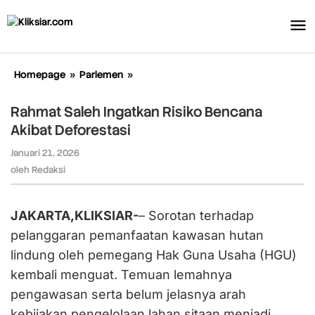
Lewati
ke
konten
Homepage
»
Parlemen
»
Rahmat
Saleh
Ingatkan
Rahmat Saleh Ingatkan Risiko Bencana
Risiko
Akibat Deforestasi
Bencana
Akibat
Januari 21, 2026
oleh
Deforestasi
Redaksi
oleh
Redaksi
JAKARTA,KLIKSIAR-
– Sorotan terhadap
pelanggaran pemanfaatan kawasan hutan
lindung oleh pemegang Hak Guna Usaha (HGU)
kembali menguat. Temuan lemahnya
pengawasan serta belum jelasnya arah
kebijakan pengelolaan lahan sitaan menjadi