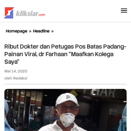
Lewati
ke
konten
Homepage
»
Headline
»
Ribut
Dokter
dan
Ribut Dokter dan Petugas Pos Batas Padang-
Petugas
Painan Viral, dr Farhaan “Maafkan Kolega
Pos
Saya”
Batas
Padang-
Mei 14, 2020
oleh
Painan
Redaksi
oleh
Redaksi
Viral,
dr
Farhaan
"Maafkan
Kolega
Saya"