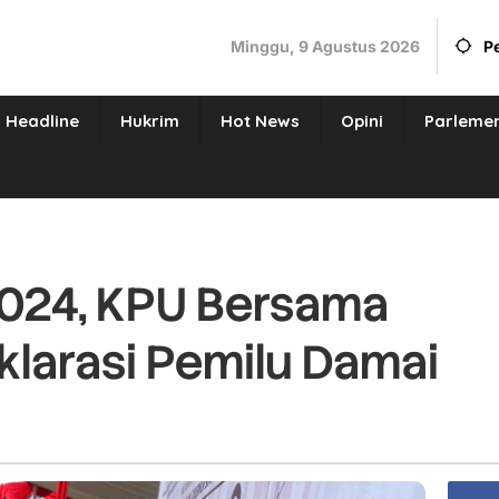
Minggu, 9 Agustus 2026
P
Headline
Hukrim
Hot News
Opini
Parleme
2024, KPU Bersama
larasi Pemilu Damai