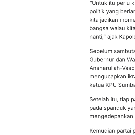
“Untuk itu perlu
politik yang berl
kita jadikan mom
bangsa walau kit
nanti,” ajak Kapold
Sebelum sambutan
Gubernur dan Wak
Ansharullah-Vasc
mengucapkan ikra
ketua KPU Sumbar
Setelah itu, tia
pada spanduk ya
mengedepankan p
Kemudian partai