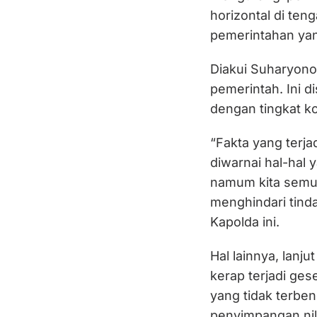
horizontal di te
pemerintahan yang
Diakui Suharyono,
pemerintah. Ini 
dengan tingkat ko
“Fakta yang terja
diwarnai hal-hal
namum kita semua
menghindari tind
Kapolda ini.
Hal lainnya, lanj
kerap terjadi ges
yang tidak terben
penyimpangan nila