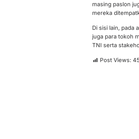
masing paslon j
mereka ditempat
Di sisi lain, pada 
juga para tokoh m
TNI serta stakehol
Post Views:
4