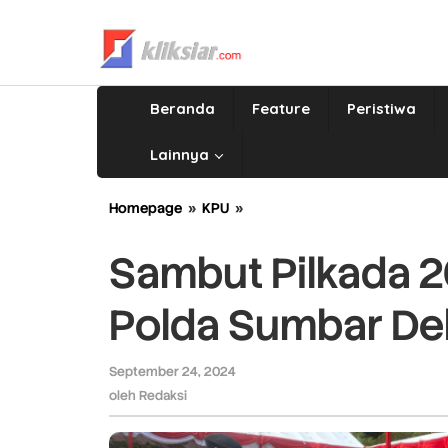
Lewati
ke
konten
Beranda
Feature
Peristiwa
Lainnya
Homepage
»
KPU
»
Sambut
Pilkada
2024,
Sambut Pilkada 
KPU
Bersama
Polda Sumbar Dek
Polda
Sumbar
Deklarasi
September 24, 2024
oleh
Pemilu
Redaksi
oleh
Redaksi
Damai