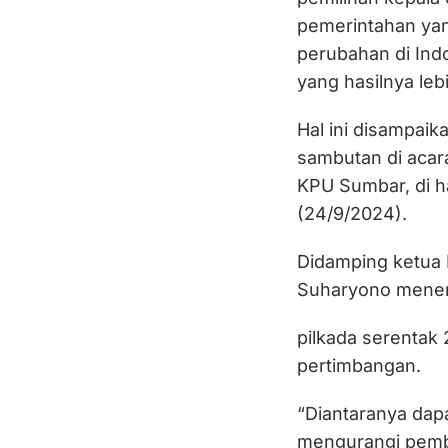
pemerintahan ya
perubahan di In
yang hasilnya lebi
Hal ini disampaik
sambutan di acara
KPU Sumbar, di h
(24/9/2024).
Didamping ketua K
Suharyono mene
pilkada serentak 
pertimbangan.
“Diantaranya da
mengurangi pemb