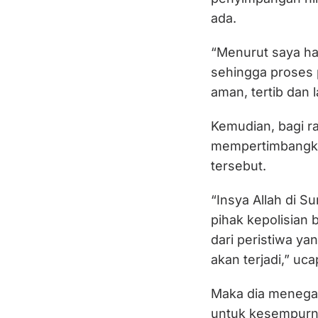
ada.
“Menurut saya ha
sehingga proses p
aman, tertib dan l
Kemudian, bagi ra
mempertimbangkan
tersebut.
“Insya Allah di Su
pihak kepolisian
dari peristiwa ya
akan terjadi,” uc
Maka dia menegask
untuk kesempurna