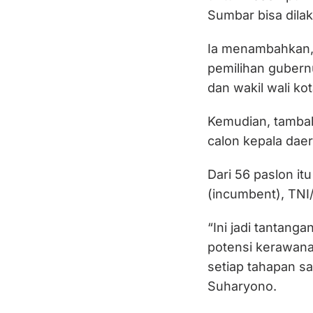
Sumbar bisa dil
Ia menambahkan, 
pemilihan gubernu
dan wakil wali kot
Kemudian, tambah
calon kepala daer
Dari 56 paslon it
(incumbent), TNI/P
“Ini jadi tantang
potensi kerawana
setiap tahapan sam
Suharyono.