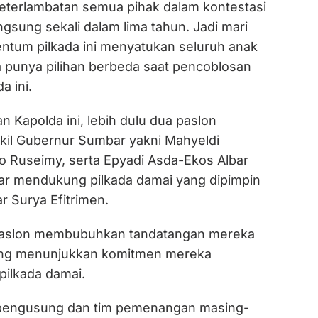
 keterlambatan semua pihak dalam kontestasi
angsung sekali dalam lima tahun. Jadi mari
entum pilkada ini menyatukan seluruh anak
a punya pilihan berbeda saat pencoblosan
a ini.
 Kapolda ini, lebih dulu dua paslon
il Gubernur Sumbar yakni Mahyeldi
o Ruseimy, serta Epyadi Asda-Ekos Albar
r mendukung pilkada damai yang dipimpin
 Surya Efitrimen.
p paslon membubuhkan tandatangan mereka
ng menunjukkan komitmen mereka
ilkada damai.
 pengusung dan tim pemenangan masing-