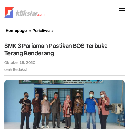
Lewati
ke
konten
Homepage
»
Peristiwa
»
SMK
3
Pariaman
SMK 3 Pariaman Pastikan BOS Terbuka
Pastikan
Terang Benderang
BOS
Terbuka
Oktober 15, 2020
oleh
Terang
Redaksi
oleh
Redaksi
Benderang