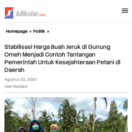
Lewati
ke
konten
Homepage
»
Politik
»
Stabilisasi
Harga
Buah
Stabilisasi Harga Buah Jeruk di Gunung
Jeruk
Omeh Menjadi Contoh Tantangan
di
Pemerintah Untuk Kesejahteraan Petani di
Gunung
Omeh
Daerah
Menjadi
Agustus 22, 2020
oleh
Contoh
Redaksi
oleh
Redaksi
Tantangan
Pemerintah
Untuk
Kesejahteraan
Petani
di
Daerah