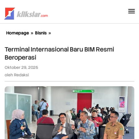
Lewati
ke
konten
Homepage
»
Bisnis
»
Terminal
Internasional
Baru
Terminal Internasional Baru BIM Resmi
BIM
Beroperasi
Resmi
Beroperasi
Oktober 29, 2025
oleh
Redaksi
oleh
Redaksi