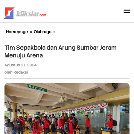
Lewati
ke
konten
Homepage
»
Olahraga
»
Tim
Sepakbola
dan
Tim Sepakbola dan Arung Sumbar Jeram
Arung
Menuju Arena
Sumbar
Jeram
Agustus 31, 2024
oleh
Menuju
Redaksi
oleh
Redaksi
Arena