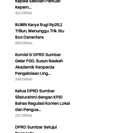
Kepala Sekolah Perkuat
Kepem…
321 Dilihat
BUMN Karya Rugi Rp25,1
Triliun, Menunggu Trik Jitu
Bos Danantara
285 Dilihat
Komisi IV DPRD Sumbar
Gelar FGD, Susun Naskah
Akademik Ranperda
Pengelolaan Ling…
249 Dilihat
Ketua DPRD Sumbar
Silaturahmi dengan KPID
Bahas Regulasi Konten Lokal
dan Pengua…
237 Dilihat
DPRD Sumbar Setujui