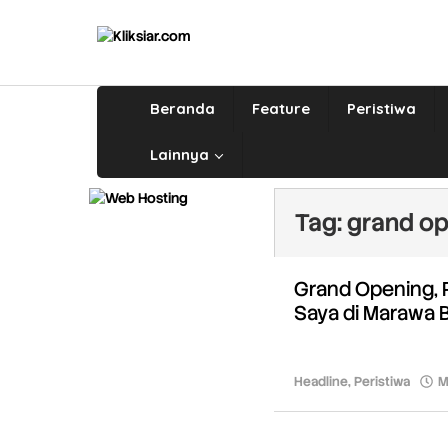
Lewati
ke
konten
Beranda
Feature
Peristiwa
Lainnya
Tag:
grand o
Grand Opening, 
Saya di Marawa 
Headline
,
Peristiwa
M