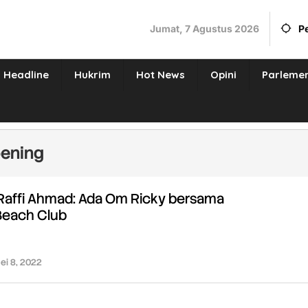
Jumat, 7 Agustus 2026
P
Headline
Hukrim
Hot News
Opini
Parleme
pening
Raffi Ahmad: Ada Om Ricky bersama
Beach Club
ei 8, 2022
oleh
Redaksi