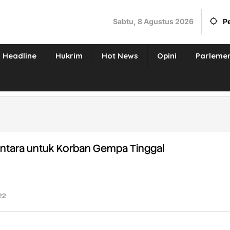
Sabtu, 8 Agustus 2026
P
Headline
Hukrim
Hot News
Opini
Parleme
ntara untuk Korban Gempa Tinggal
22
oleh
Redaksi