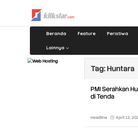
Lewati
ke
konten
Beranda
Feature
Peristiwa
Lainnya
Tag:
Huntara
PMI Serahkan Hu
di Tenda
Headline
April 12, 20