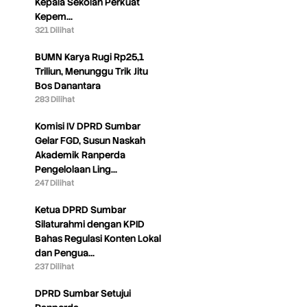
Kepala Sekolah Perkuat
Kepem…
321 Dilihat
BUMN Karya Rugi Rp25,1
Triliun, Menunggu Trik Jitu
Bos Danantara
283 Dilihat
Komisi IV DPRD Sumbar
Gelar FGD, Susun Naskah
Akademik Ranperda
Pengelolaan Ling…
247 Dilihat
Ketua DPRD Sumbar
Silaturahmi dengan KPID
Bahas Regulasi Konten Lokal
dan Pengua…
237 Dilihat
DPRD Sumbar Setujui