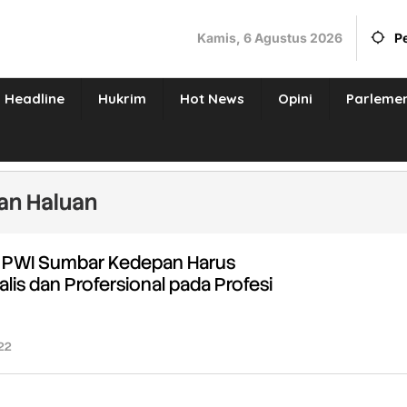
Kamis, 6 Agustus 2026
P
Headline
Hukrim
Hot News
Opini
Parleme
an Haluan
e: PWI Sumbar Kedepan Harus
lis dan Profersional pada Profesi
022
oleh
Redaksi