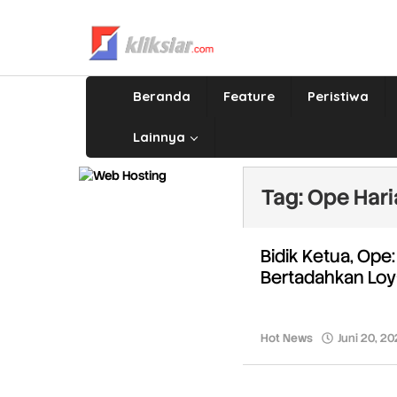
Lewati
ke
konten
Beranda
Feature
Peristiwa
Lainnya
Tag:
Ope Hari
Bidik Ketua, Op
Bertadahkan Loya
Hot News
Juni 20, 2