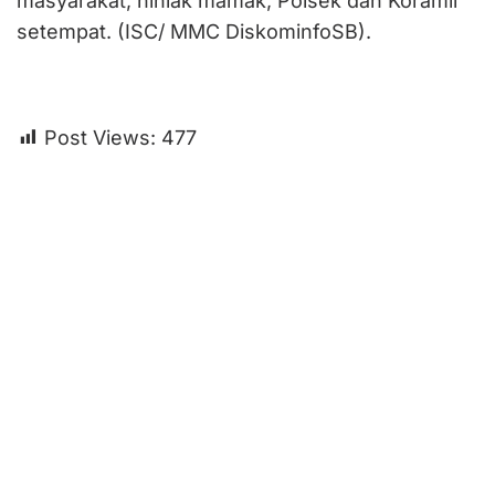
masyarakat, niniak mamak, Polsek dan Koramil
setempat. (ISC/ MMC DiskominfoSB).
Post Views:
477