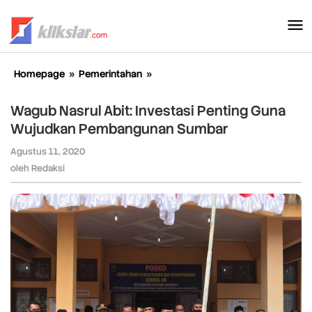
Lewati
ke
konten
Homepage
»
Pemerintahan
»
Wagub
Nasrul
Abit:
Wagub Nasrul Abit: Investasi Penting Guna
Investasi
Wujudkan Pembangunan Sumbar
Penting
Guna
Agustus 11, 2020
oleh
Wujudkan
Redaksi
oleh
Redaksi
Pembangunan
Sumbar