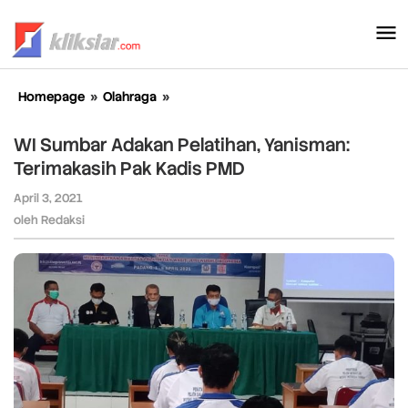
Lewati
ke
konten
Homepage
»
Olahraga
»
WI
Sumbar
Adakan
WI Sumbar Adakan Pelatihan, Yanisman:
Pelatihan,
Terimakasih Pak Kadis PMD
Yanisman:
Terimakasih
April 3, 2021
oleh
Pak
Redaksi
oleh
Redaksi
Kadis
PMD