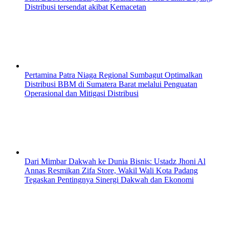
Distribusi tersendat akibat Kemacetan
Pertamina Patra Niaga Regional Sumbagut Optimalkan
Distribusi BBM di Sumatera Barat melalui Penguatan
Operasional dan Mitigasi Distribusi
Dari Mimbar Dakwah ke Dunia Bisnis: Ustadz Jhoni Al
Annas Resmikan Zifa Store, Wakil Wali Kota Padang
Tegaskan Pentingnya Sinergi Dakwah dan Ekonomi