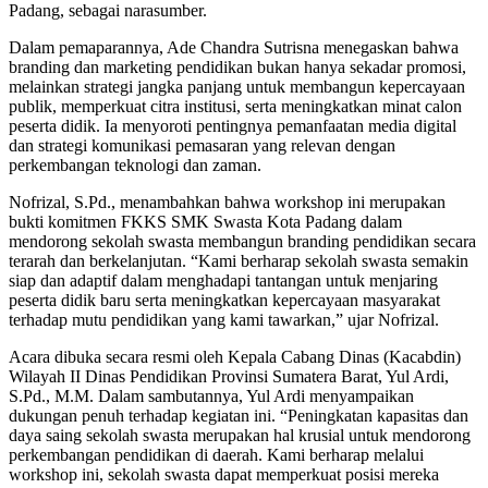
Padang, sebagai narasumber.
Dalam pemaparannya, Ade Chandra Sutrisna menegaskan bahwa
branding dan marketing pendidikan bukan hanya sekadar promosi,
melainkan strategi jangka panjang untuk membangun kepercayaan
publik, memperkuat citra institusi, serta meningkatkan minat calon
peserta didik. Ia menyoroti pentingnya pemanfaatan media digital
dan strategi komunikasi pemasaran yang relevan dengan
perkembangan teknologi dan zaman.
Nofrizal, S.Pd., menambahkan bahwa workshop ini merupakan
bukti komitmen FKKS SMK Swasta Kota Padang dalam
mendorong sekolah swasta membangun branding pendidikan secara
terarah dan berkelanjutan. “Kami berharap sekolah swasta semakin
siap dan adaptif dalam menghadapi tantangan untuk menjaring
peserta didik baru serta meningkatkan kepercayaan masyarakat
terhadap mutu pendidikan yang kami tawarkan,” ujar Nofrizal.
Acara dibuka secara resmi oleh Kepala Cabang Dinas (Kacabdin)
Wilayah II Dinas Pendidikan Provinsi Sumatera Barat, Yul Ardi,
S.Pd., M.M. Dalam sambutannya, Yul Ardi menyampaikan
dukungan penuh terhadap kegiatan ini. “Peningkatan kapasitas dan
daya saing sekolah swasta merupakan hal krusial untuk mendorong
perkembangan pendidikan di daerah. Kami berharap melalui
workshop ini, sekolah swasta dapat memperkuat posisi mereka