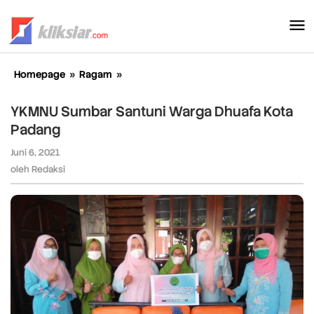
Lewati
ke
konten
Homepage
»
Ragam
»
YKMNU
Sumbar
Santuni
YKMNU Sumbar Santuni Warga Dhuafa Kota
Warga
Padang
Dhuafa
Kota
Juni 6, 2021
oleh
Padang
Redaksi
oleh
Redaksi