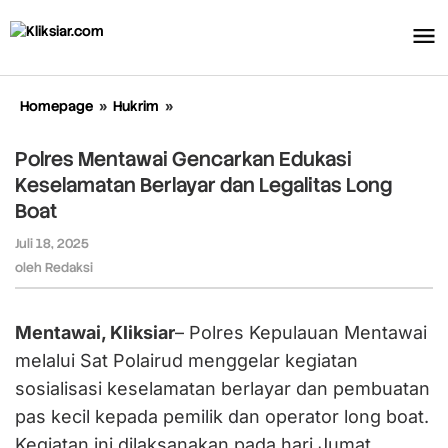
Lewati
ke
konten
Homepage
»
Hukrim
»
Polres
Mentawai
Gencarkan
Polres Mentawai Gencarkan Edukasi
Edukasi
Keselamatan Berlayar dan Legalitas Long
Keselamatan
Boat
Berlayar
dan
Juli 18, 2025
oleh
Legalitas
Redaksi
oleh
Redaksi
Long
Boat
Mentawai, Kliksiar
– Polres Kepulauan Mentawai
melalui Sat Polairud menggelar kegiatan
sosialisasi keselamatan berlayar dan pembuatan
pas kecil kepada pemilik dan operator long boat.
Kegiatan ini dilaksanakan pada hari Jumat