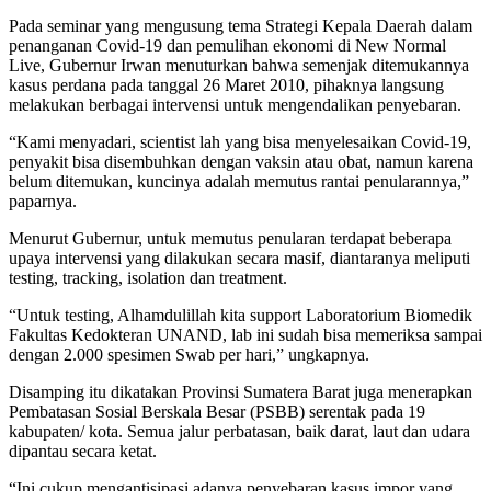
Pada seminar yang mengusung tema Strategi Kepala Daerah dalam
penanganan Covid-19 dan pemulihan ekonomi di New Normal
Live, Gubernur Irwan menuturkan bahwa semenjak ditemukannya
kasus perdana pada tanggal 26 Maret 2010, pihaknya langsung
melakukan berbagai intervensi untuk mengendalikan penyebaran.
“Kami menyadari, scientist lah yang bisa menyelesaikan Covid-19,
penyakit bisa disembuhkan dengan vaksin atau obat, namun karena
belum ditemukan, kuncinya adalah memutus rantai penularannya,”
paparnya.
Menurut Gubernur, untuk memutus penularan terdapat beberapa
upaya intervensi yang dilakukan secara masif, diantaranya meliputi
testing, tracking, isolation dan treatment.
“Untuk testing, Alhamdulillah kita support Laboratorium Biomedik
Fakultas Kedokteran UNAND, lab ini sudah bisa memeriksa sampai
dengan 2.000 spesimen Swab per hari,” ungkapnya.
Disamping itu dikatakan Provinsi Sumatera Barat juga menerapkan
Pembatasan Sosial Berskala Besar (PSBB) serentak pada 19
kabupaten/ kota. Semua jalur perbatasan, baik darat, laut dan udara
dipantau secara ketat.
“Ini cukup mengantisipasi adanya penyebaran kasus impor yang