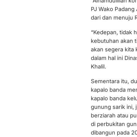
“Alhamdulillah ko
PJ Wako Padang A
dari dan menuju R
“Kedepan, tidak 
kebutuhan akan ti
akan segera kit
dalam hal ini Di
Khalil.
Sementara itu, du
kapalo banda men
kapalo banda kel
gunung sarik ini
berziarah atau 
di perbukitan gun
dibangun pada 20