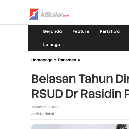
Lewati
ke
konten
Beranda
Feature
Peristiwa
Lainnya
Homepage
»
Parlemen
»
Belasan
Tahun
Dinanti,
Belasan Tahun Din
Jalan
Kolektor
RSUD Dr Rasidin
RSUD
Dr
Rasidin
Januari 6, 2025
oleh
Padang
Redaksi
oleh
Redaksi
Sudah
Mulus