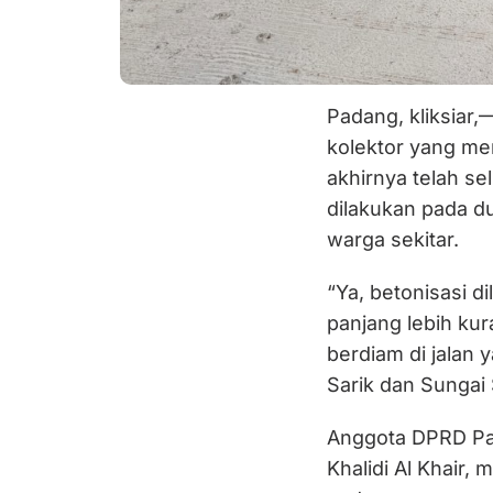
Padang, kliksiar,
kolektor yang me
akhirnya telah se
dilakukan pada d
warga sekitar.
“Ya, betonisasi d
panjang lebih ku
berdiam di jala
Sarik dan Sungai S
Anggota DPRD Pa
Khalidi Al Khair