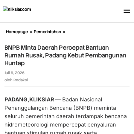
Lewati
ke
konten
Homepage
»
Pemerintahan
»
BNPB
Minta
Daerah
BNPB Minta Daerah Percepat Bantuan
Percepat
Rumah Rusak, Padang Kebut Pembangunan
Bantuan
Huntap
Rumah
Rusak,
Juli 6, 2026
oleh
Padang
Redaksi
oleh
Redaksi
Kebut
Pembangunan
Huntap
PADANG,KLIKSIAR
— Badan Nasional
Penanggulangan Bencana (BNPB) meminta
seluruh pemerintah daerah terdampak bencana
hidrometeorologi mempercepat penyaluran
bantuan stimulan rumah rusak serta