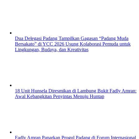
Dua Delegasi Padang Tampilkan Gagasan “Padang Muda
Bersakato” di YCC 2026 Usung Kolaborasi Pemuda untuk
Lingkungan, Budaya, dan Kreativitas
18 Unit Hunsela Diresmikan di Lambung Bukit Fadly Amran:
Awal Kebangkitan Penyintas Menuju Huntap
Fadly Amran Paparkan Progul Padang di Forum Internasional