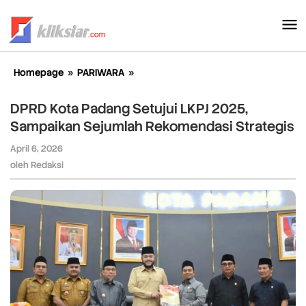
Lewati
ke
konten
Homepage
»
PARIWARA
»
DPRD
Kota
Padang
DPRD Kota Padang Setujui LKPJ 2025,
Setujui
Sampaikan Sejumlah Rekomendasi Strategis
LKPJ
2025,
April 6, 2026
oleh
Sampaikan
Redaksi
oleh
Redaksi
Sejumlah
Rekomendasi
Strategis