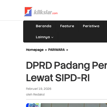
Lewati
ke
konten
Beranda
Feature
Peristiwa
Lainnya
Homepage
»
PARIWARA
»
DPRD
Padang
Perkuat
DPRD Padang Perk
Transparansi
Pokir
Lewat SIPD-RI
Lewat
SIPD-
RI
Februari 19, 2026
oleh
Redaksi
oleh
Redaksi