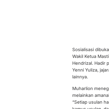
Sosialisasi dibu
Wakil Ketua Masti
Hendrizal. Hadir 
Yenni Yuliza, ja
lainnya.
Muharlion menega
melainkan amanah 
“Setiap usulan ha
kamus usulan, d