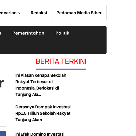
encarian
Redaksi
Pedoman Media Siber
n
Pemerintahan
Politik
BERITA TERKINI
Ini Alasan Kenapa Sekolah
r
Rakyat Terbesar di
Indonesia, Berlokasi di
Tanjung Ala…
Derasnya Dampak Investasi
Rp1,5 Triliun Sekolah Rakyat
Tanjung Alam
Ini Efek Domino Investasi