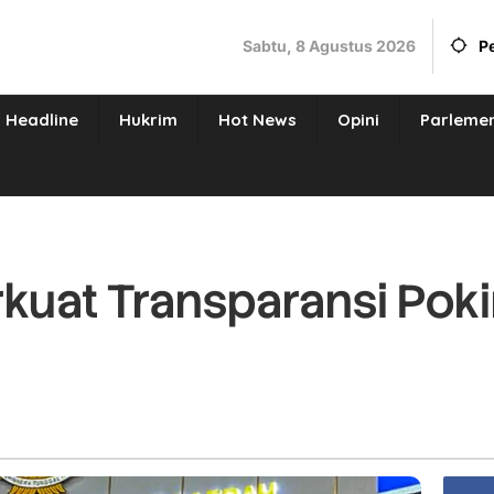
Sabtu, 8 Agustus 2026
P
Headline
Hukrim
Hot News
Opini
Parleme
uat Transparansi Poki