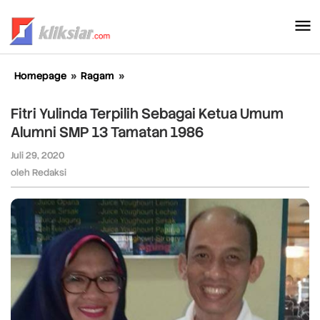
Lewati
ke
konten
Homepage
»
Ragam
»
Fitri
Yulinda
Terpilih
Fitri Yulinda Terpilih Sebagai Ketua Umum
Sebagai
Alumni SMP 13 Tamatan 1986
Ketua
Umum
Juli 29, 2020
oleh
Alumni
Redaksi
oleh
Redaksi
SMP
13
Tamatan
1986