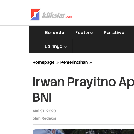
Lewati
ke
konten
Beranda
Feature
Peristiwa
Lainnya
Homepage
»
Pemerintahan
»
Irwan
Prayitno
Apresiasi
Irwan Prayitno Ap
Tes
Swan
BNI
Gratis
BNI
Mei 31, 2020
oleh
Redaksi
oleh
Redaksi