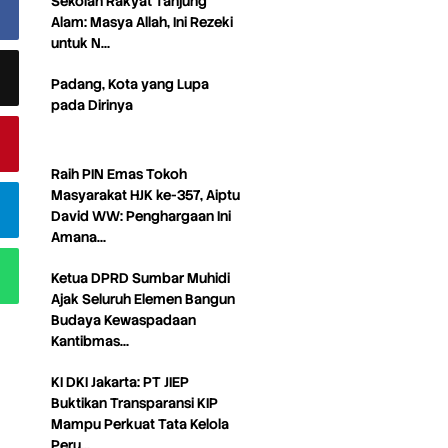
Sekolah Rakyat Tanjung
Alam: Masya Allah, Ini Rezeki
untuk N…
Padang, Kota yang Lupa
pada Dirinya
Raih PIN Emas Tokoh
Masyarakat HJK ke-357, Aiptu
David WW: Penghargaan Ini
Amana…
Ketua DPRD Sumbar Muhidi
Ajak Seluruh Elemen Bangun
Budaya Kewaspadaan
Kantibmas…
KI DKI Jakarta: PT JIEP
Buktikan Transparansi KIP
Mampu Perkuat Tata Kelola
Peru…