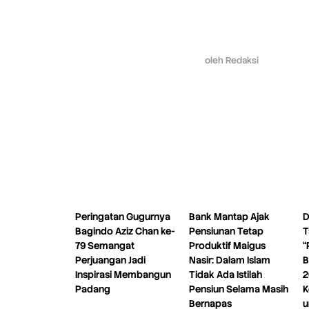
oleh
Redaksi
Peringatan Gugurnya
Bank Mantap Ajak
D
Bagindo Aziz Chan ke-
Pensiunan Tetap
T
79 Semangat
Produktif Maigus
“
Perjuangan Jadi
Nasir: Dalam Islam
B
Inspirasi Membangun
Tidak Ada Istilah
2
Padang
Pensiun Selama Masih
K
Bernapas
u