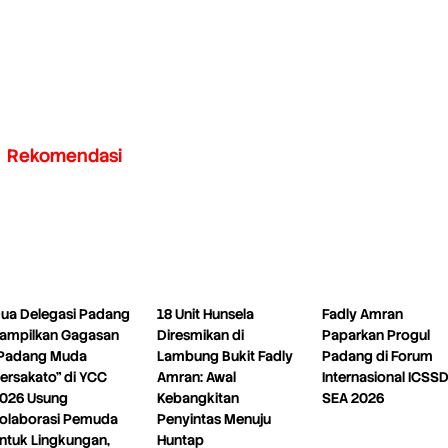
Rekomendasi
ua Delegasi Padang
18 Unit Hunsela
Fadly Amran
ampilkan Gagasan
Diresmikan di
Paparkan Progul
Padang Muda
Lambung Bukit Fadly
Padang di Forum
ersakato” di YCC
Amran: Awal
Internasional ICSS
026 Usung
Kebangkitan
SEA 2026
olaborasi Pemuda
Penyintas Menuju
ntuk Lingkungan,
Huntap