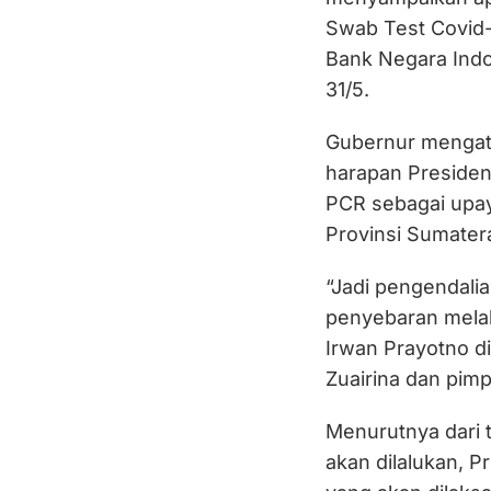
Swab Test Covid-
Bank Negara Ind
31/5.
Gubernur mengata
harapan Preside
PCR sebagai upay
Provinsi Sumatera
“Jadi pengendali
penyebaran melalu
Irwan Prayotno di
Zuairina dan pim
Menurutnya dari t
akan dilalukan, 