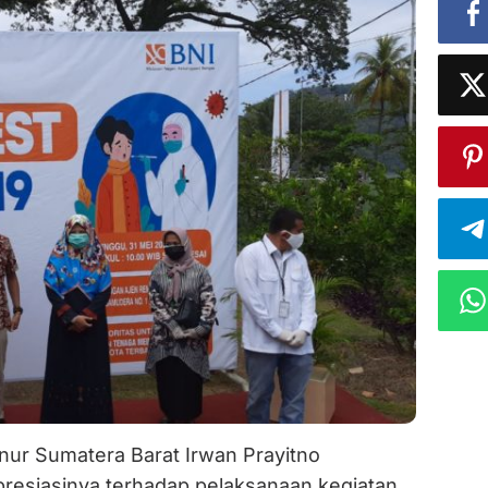
ur Sumatera Barat Irwan Prayitno
esiasinya terhadap pelaksanaan kegiatan