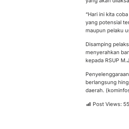
yang akan dilaks
“Hari ini kita c
yang potensial te
maupun pelaku us
Disamping pelaks
menyerahkan bant
kepada RSUP M.J
Penyelenggaraan 
berlangsung hing
daerah. (kominfo
Post Views:
5