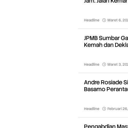
Jam: Jalan Keman
Headline
Maret 6, 20
JPMB Sumbar Ga
Kemah dan Dekl
Headline
Maret 3, 20
Andre Rosiade S
Basamo Peranta
Headline
Februari 26
Pengabdian Masy