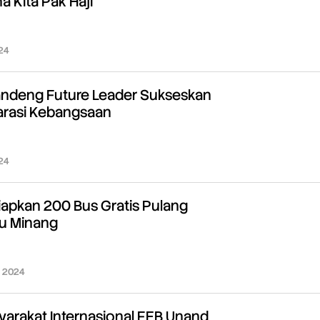
a Kita Pak Haji
24
oleh
Redaksi
ndeng Future Leader Sukseskan
arasi Kebangsaan
24
oleh
Redaksi
iapkan 200 Bus Gratis Pulang
u Minang
, 2024
oleh
Redaksi
arakat Internasional FEB Unand