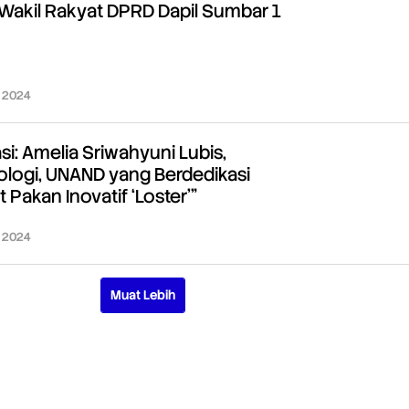
 Wakil Rakyat DPRD Dapil Sumbar 1
, 2024
oleh
Redaksi
si: Amelia Sriwahyuni Lubis,
ologi, UNAND yang Berdedikasi
Pakan Inovatif ‘Loster'”
, 2024
oleh
Redaksi
Muat Lebih