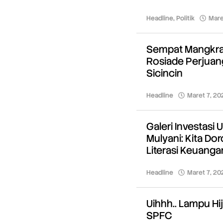
Headline
,
Politik
Mare
Sempat Mangkrak
Rosiade Perjuan
Sicincin
Headline
Maret 7, 20
Galeri Investasi
Mulyani: Kita Do
Literasi Keuanga
Headline
Maret 7, 20
Uihhh.. Lampu H
SPFC