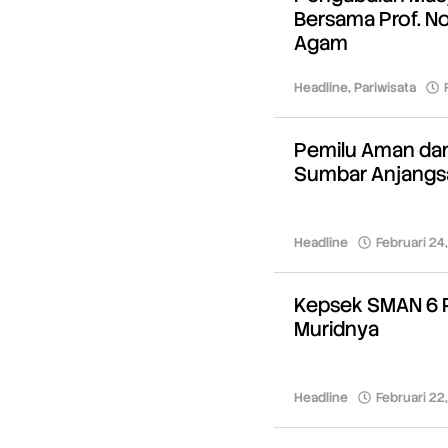
Bersama Prof. N
Agam
Headline
,
Pariwisata
Pemilu Aman dan 
Sumbar Anjangs
Headline
Februari 24
Kepsek SMAN 6 P
Muridnya
Headline
Februari 22