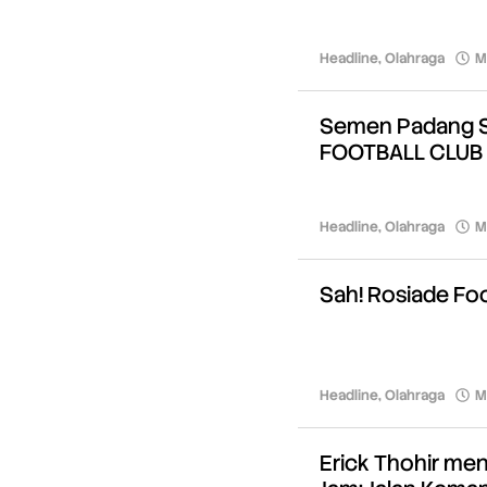
Headline
,
Olahraga
M
Semen Padang S
FOOTBALL CLUB
Headline
,
Olahraga
M
Sah! Rosiade Fo
Headline
,
Olahraga
M
Erick Thohir men