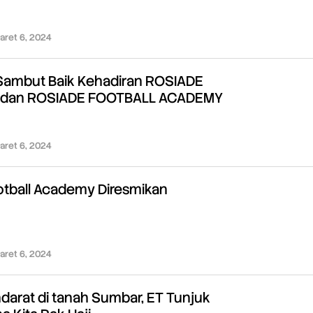
aret 6, 2024
oleh
Redaksi
ambut Baik Kehadiran ROSIADE
 dan ROSIADE FOOTBALL ACADEMY
aret 6, 2024
oleh
Redaksi
otball Academy Diresmikan
aret 6, 2024
oleh
Redaksi
darat di tanah Sumbar, ET Tunjuk