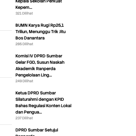
Kepala Sekolah Perkuat
Kepem…
321 Dilihat
BUMN Karya Rugi Rp25,1
Triliun, Menunggu Trik Jitu
Bos Danantara
285 Dilihat
Komisi IV DPRD Sumbar
Gelar FGD, Susun Naskah
Akademik Ranperda
Pengelolaan Ling…
249 Dilihat
Ketua DPRD Sumbar
Silaturahmi dengan KPID
Bahas Regulasi Konten Lokal
dan Pengua…
237 Dilihat
DPRD Sumbar Setujui