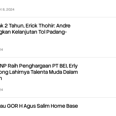
t 8, 2024
oleh
Redaksi
 2 Tahun, Erick Thohir: Andre
gkan Kelanjutan Tol Padang-
24
oleh
Redaksi
 UNP Raih Penghargaan PT BEI, Erly
rong Lahirnya Talenta Muda Dalam
n
24
oleh
Redaksi
ijau GOR H Agus Salim Home Base