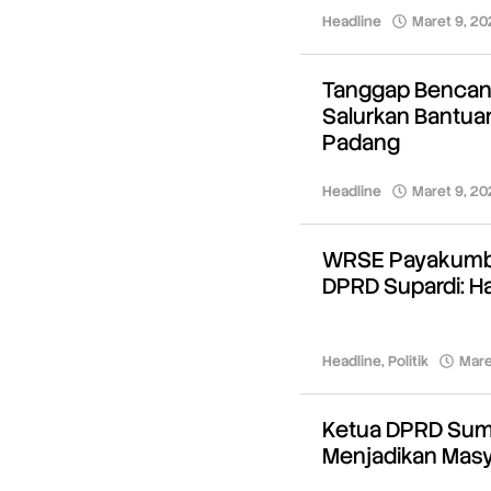
Headline
Maret 9, 20
Tanggap Bencana
Salurkan Bantuan
Padang
Headline
Maret 9, 20
WRSE Payakumbu
DPRD Supardi: Ha
Headline
,
Politik
Mare
Ketua DPRD Sumb
Menjadikan Masy