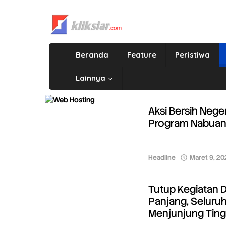
Lewati
ke
konten
Beranda
Feature
Peristiwa
Lainnya
Aksi Bersih Nege
Program Nabuan
Headline
Maret 9, 20
Tutup Kegiatan 
Panjang, Seluruh
Menjunjung Tingg