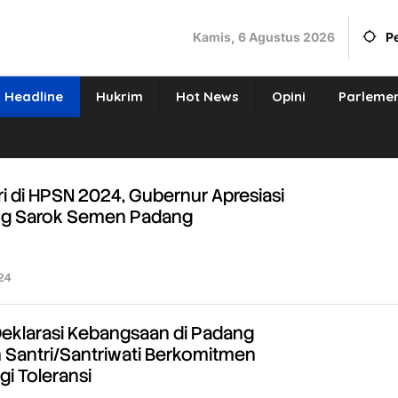
Kamis, 6 Agustus 2026
P
Headline
Hukrim
Hot News
Opini
Parleme
ri di HPSN 2024, Gubernur Apresiasi
g Sarok Semen Padang
24
oleh
Redaksi
Deklarasi Kebangsaan di Padang
 Santri/Santriwati Berkomitmen
i Toleransi