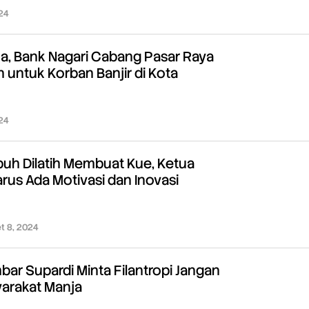
24
oleh
Redaksi
, Bank Nagari Cabang Pasar Raya
 untuk Korban Banjir di Kota
24
oleh
Redaksi
h Dilatih Membuat Kue, Ketua
rus Ada Motivasi dan Inovasi
t 8, 2024
oleh
Redaksi
ar Supardi Minta Filantropi Jangan
arakat Manja