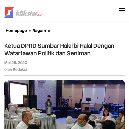
Lewati
ke
konten
Homepage
»
Ragam
»
Ketua
DPRD
Sumbar
Ketua DPRD Sumbar Halal bi Halal Dengan
Halal
Watartawan Politik dan Seniman
bi
Halal
Mei 25, 2020
oleh
Dengan
Redaksi
oleh
Redaksi
Watartawan
Politik
dan
Seniman