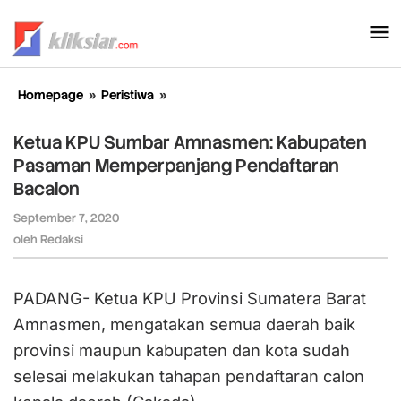
Lewati
ke
konten
Homepage
»
Peristiwa
»
Ketua
KPU
Sumbar
Ketua KPU Sumbar Amnasmen: Kabupaten
Amnasmen:
Pasaman Memperpanjang Pendaftaran
Kabupaten
Bacalon
Pasaman
Memperpanjang
September 7, 2020
oleh
Pendaftaran
Redaksi
oleh
Redaksi
Bacalon
PADANG- Ketua KPU Provinsi Sumatera Barat
Amnasmen⁩, mengatakan semua daerah baik
provinsi maupun kabupaten dan kota sudah
selesai melakukan tahapan pendaftaran calon