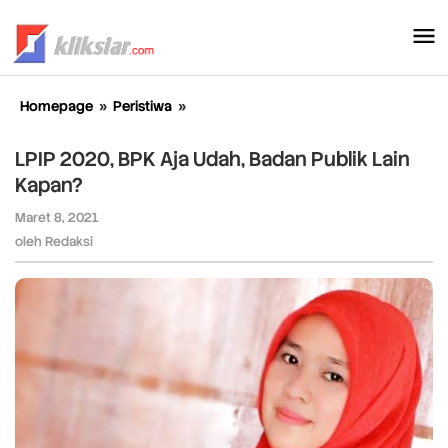
Lewati
ke
konten
Homepage
»
Peristiwa
»
LPIP
2020,
BPK
LPIP 2020, BPK Aja Udah, Badan Publik Lain
Aja
Kapan?
Udah,
Badan
Maret 8, 2021
oleh
Publik
Redaksi
oleh
Redaksi
Lain
Kapan?