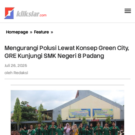
Lewati
ke
konten
Homepage
»
Feature
»
Mengurangi
Polusi
Lewat
Mengurangi Polusi Lewat Konsep Green City,
Konsep
GRE Kunjungi SMK Negeri 8 Padang
Green
City,
Juli 26, 2025
oleh
GRE
Redaksi
oleh
Redaksi
Kunjungi
SMK
Negeri
8
Padang