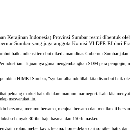
erajinan Indonesia) Provinsi Sumbar resmi dibentuk oleh 
ubernur Sumbar yang juga anggota Komisi VI DPR RI dari Fr
t baik audiensi tersebut dikediaman dinas Gubernur Sumbar jalan 
erindustrian. Tujuannya guna mengembangkan SDM para pengrajin, 
embina HIMKI Sumbar, “syukur alhamdulillah kita disambut baik oleh
at peluang market baik didalam maupun luar negeri. Lalu kita menyatu
adap masyarakat itu.
kin bersama, meramu bersama, menjual bersama dan menikmati bersa
uksi sebanyak 30ribu baju hasmat dan 150rb masker.
engrajin rotan, mebel kayu, kelapa, home dekor dari songket batik dan l