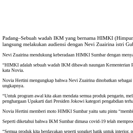
Padang–Sebuah wadah IKM yang bernama HIMKI (Himpunan K
langsung melakukan audiensi dengan Nevi Zuairina istri G
Nevi Zuairina mendukung keberadaan HIMKI Sumbar dengan menyambu
“HIMKI adalah sebuah wadah IKM dibawah naungan Kementerian P
kata Novia.
Novia Hertini mengungkap bahwa Nevi Zuairina dinobatkan sebagai p
ungkapnya.
“Untuk program awal kita akan mendata semua produk pengarin, melih
penghargaan Upakarti dari Presiden Jokowi kategori pengabdian terh
Novia Hertini memberi moto HIMKI Sumbar yaitu satu pintu “membi
Seperti diketahui bahwa IKM Sumbar dimasa covid-19 telah memprod
“Semua produk kita berdayakan seperti songket batik untuk interior, p