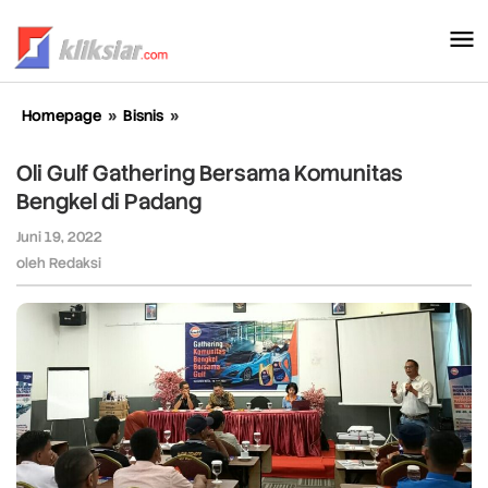
Lewati
ke
konten
Homepage
»
Bisnis
»
Oli
Gulf
Gathering
Oli Gulf Gathering Bersama Komunitas
Bersama
Bengkel di Padang
Komunitas
Bengkel
Juni 19, 2022
oleh
di
Redaksi
oleh
Redaksi
Padang