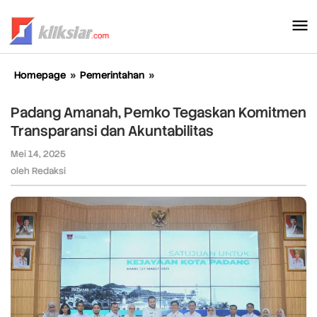
Lewati
ke
konten
Homepage
»
Pemerintahan
»
Padang
Amanah,
Pemko
Padang Amanah, Pemko Tegaskan Komitmen
Tegaskan
Transparansi dan Akuntabilitas
Komitmen
Transparansi
Mei 14, 2025
oleh
dan
Redaksi
oleh
Redaksi
Akuntabilitas