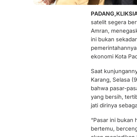
PADANG,KLIKSI
satelit segera be
Amran, menegask
ini bukan sekadar
pemerintahannya 
ekonomi Kota Pa
Saat kunjunganny
Karang, Selasa (
bahwa pasar-pasa
yang bersih, ter
jati dirinya sebag
“Pasar ini bukan h
bertemu, bercengk