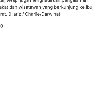
al, tetapi juga menghadirkan pengalaman
akat dan wisatawan yang berkunjung ke ibu
at. (Hariz / Charlie/Darwina)
00