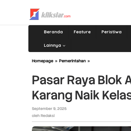
Lewati
ke
konten
Beranda
Feature
Peristiwa
Lainnya
Homepage
»
Pemerintahan
»
Pasar
Raya
Blok
Pasar Raya Blok A
A
Dibedaki,
Karang Naik Kelas
Pasar
Ulak
Karang
September 9, 2025
oleh
Naik
Redaksi
oleh
Redaksi
Kelas
Jadi
Pasar