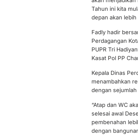
akan menjadikan 
Tahun ini kita mu
depan akan lebih 
Fadly hadir bersa
Perdagangan Kota
PUPR Tri Hadiyant
Kasat Pol PP Cha
Kepala Dinas Per
menambahkan revit
dengan sejumlah
“Atap dan WC akan
selesai awal Des
pembenahan lebih
dengan bangunan 