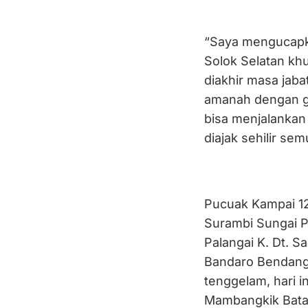
“Saya mengucapka
Solok Selatan kh
diakhir masa jaba
amanah dengan g
bisa menjalankan
diajak sehilir se
Pucuak Kampai 12
Surambi Sungai 
Palangai K. Dt. 
Bandaro Bendang 
tenggelam, hari in
Mambangkik Batan