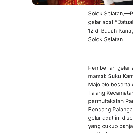
Solok Selatan,—
P
gelar adat “Datu
12 di Bauah Kana
Solok Selatan.
Pemberian gelar a
mamak Suku Kamp
Majolelo beserta 
Talang Kecamatan
permufakatan Pa
Bendang Palangai 
gelar adat ini di
yang cukup panja