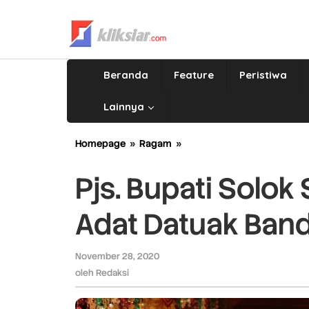
Lewati
ke
konten
Beranda
Feature
Peristiwa
Lainnya
Homepage
»
Ragam
»
Pjs.
Bupati
Solok
Pjs. Bupati Solok
Selatan
Terima
Adat Datuak Ban
Gelar
Adat
Datuak
November 28, 2020
oleh
Bandaro
Redaksi
oleh
Redaksi
Bendang