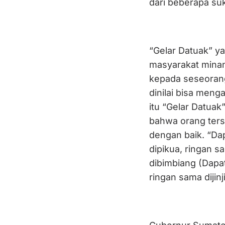
dari beberapa su
“Gelar Datuak” ya
masyarakat minan
kepada seseorang
dinilai bisa men
itu “Gelar Datuak
bahwa orang ters
dengan baik. “Da
dipikua, ringan s
dibimbiang (Dapat
ringan sama dijin