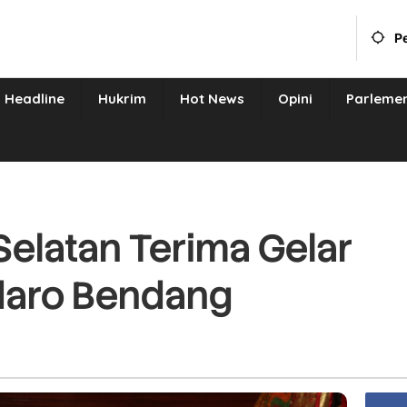
P
Headline
Hukrim
Hot News
Opini
Parleme
 Selatan Terima Gelar
daro Bendang