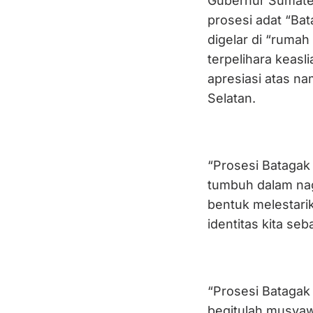
Gubernur Sumater
prosesi adat “Bat
digelar di “rumah
terpelihara keas
apresiasi atas na
Selatan.
“Prosesi Batagak
tumbuh dalam naga
bentuk melestarik
identitas kita se
“Prosesi Batagak
begitulah musyaw