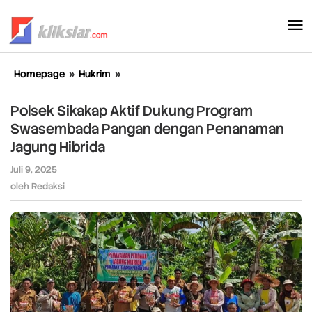
Lewati
ke
konten
Homepage
»
Hukrim
»
Polsek
Sikakap
Aktif
Polsek Sikakap Aktif Dukung Program
Dukung
Swasembada Pangan dengan Penanaman
Program
Jagung Hibrida
Swasembada
Pangan
Juli 9, 2025
oleh
dengan
Redaksi
oleh
Redaksi
Penanaman
Jagung
Hibrida