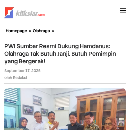
Lewati
ke
konten
Homepage
»
Olahraga
»
PWI
Sumbar
Resmi
PWI Sumbar Resmi Dukung Hamdanus:
Dukung
Olahraga Tak Butuh Janji, Butuh Pemimpin
Hamdanus:
yang Bergerak!
Olahraga
Tak
September 17, 2025
oleh
Butuh
Redaksi
oleh
Redaksi
Janji,
Butuh
Pemimpin
yang
Bergerak!