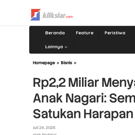
Lewati
ke
konten
Beranda
Feature
Peristiwa
Lainnya
Homepage
»
Bisnis
»
Rp2,2
Miliar
Menyala
Rp2,2 Miliar Men
untuk
Masa
Anak Nagari: Se
Depan
Anak
Nagari:
Satukan Harapan
Semen
Padang
Group
Juli 24, 2025
oleh
Satukan
Redaksi
oleh
Redaksi