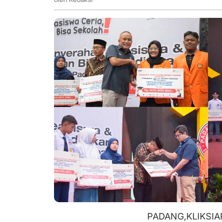
Harapan
Lewat
Beasiswa
PADANG,KLIKSIAR