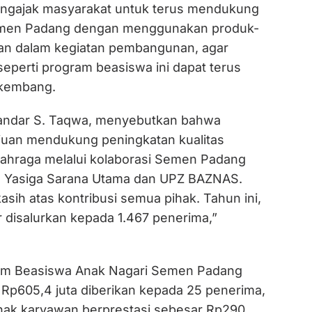
engajak masyarakat untuk terus mendukung
emen Padang dengan menggunakan produk-
an dalam kegiatan pembangunan, agar
eperti program beasiswa ini dapat terus
rkembang.
skandar S. Taqwa, menyebutkan bahwa
ujuan mendukung peningkatan kualitas
lahraga melalui kolaborasi Semen Padang
 Yasiga Sarana Utama dan UPZ BAZNAS.
asih atas kontribusi semua pihak. Tahun ini,
ar disalurkan kepada 1.467 penerima,”
ram Beasiswa Anak Nagari Semen Padang
 Rp605,4 juta diberikan kepada 25 penerima,
nak karyawan berprestasi sebesar Rp290