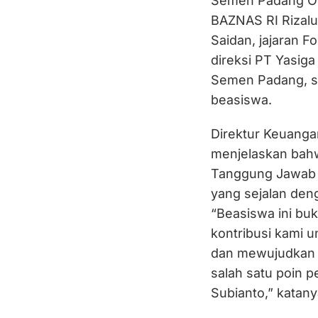
Semen Padang Ok
BAZNAS RI Rizalu
Saidan, jajaran 
direksi PT Yasi
Semen Padang, se
beasiswa.
Direktur Keuang
menjelaskan bahw
Tanggung Jawab S
yang sejalan den
“Beasiswa ini buk
kontribusi kami u
dan mewujudkan 
salah satu poin 
Subianto,” katany