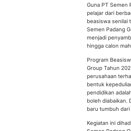
Guna PT Semen Pa
pelajar dari berb
beasiswa senilai t
Semen Padang Gro
menjadi penyambun
hingga calon mah
Program Beasisw
Group Tahun 2025
perusahaan terh
bentuk kepedulia
pendidikan adala
boleh diabaikan. 
baru tumbuh dari
Kegiatan ini diha