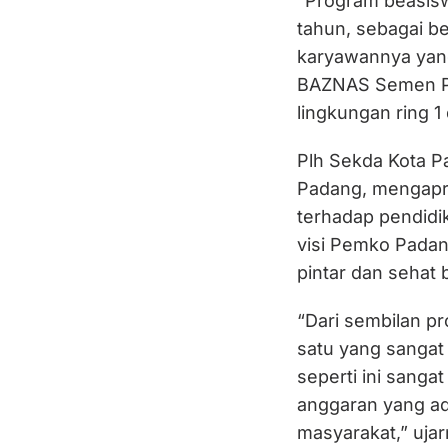
“Program beasiswa
tahun, sebagai b
karyawannya yang
BAZNAS Semen Pa
lingkungan ring 1
Plh Sekda Kota Pa
Padang, mengapr
terhadap pendidi
visi Pemko Padan
pintar dan sehat
“Dari sembilan p
satu yang sangat 
seperti ini sanga
anggaran yang ad
masyarakat,” ujar