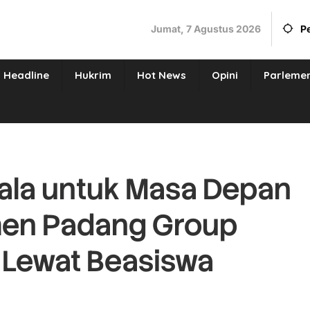
Jumat, 7 Agustus 2026
P
Headline
Hukrim
Hot News
Opini
Parleme
yala untuk Masa Depan
men Padang Group
 Lewat Beasiswa