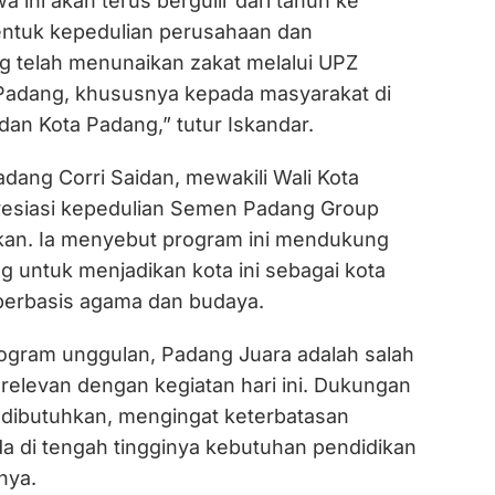
 ini akan terus bergulir dari tahun ke
entuk kepedulian perusahaan dan
 telah menunaikan zakat melalui UPZ
dang, khususnya kepada masyarakat di
 dan Kota Padang,” tutur Iskandar.
dang Corri Saidan, mewakili Wali Kota
esiasi kepedulian Semen Padang Group
kan. Ia menyebut program ini mendukung
g untuk menjadikan kota ini sebagai kota
 berbasis agama dan budaya.
rogram unggulan, Padang Juara adalah salah
relevan dengan kegiatan hari ini. Dukungan
t dibutuhkan, mengingat keterbatasan
a di tengah tingginya kebutuhan pendidikan
nya.