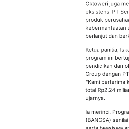
Oktoweri juga m
eksistensi PT S
produk perusaha
kebermanfaatan s
berlanjut dan be
Ketua panitia, I
program ini bert
pendidikan dan o
Group dengan PT
“Kami berterima k
total Rp2,24 mili
ujarnya.
Ia merinci, Prog
(BANGSA) senilai
serta beasiswa a